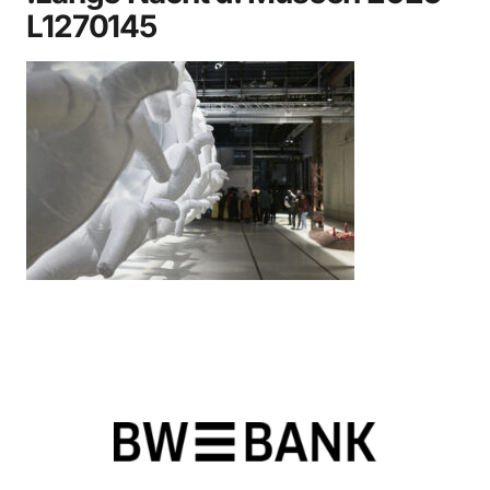
L1270145