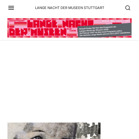
LANGE NACHT DER MUSEEN STUTTGART
key_visual_monster with
heart_without
text_krüger_anne_202601
6