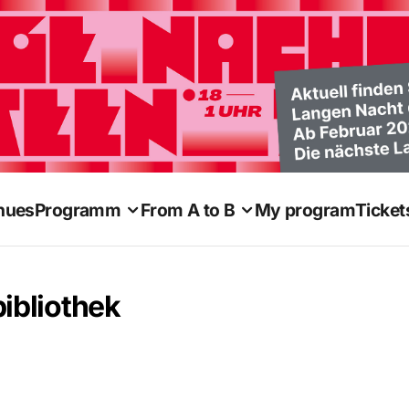
nues
Programm
From A to B
My program
Ticket
ibliothek