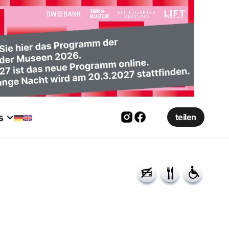
s
teilen