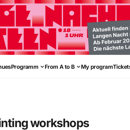
nues
Programm
From A to B
My program
Ticket
inting workshops