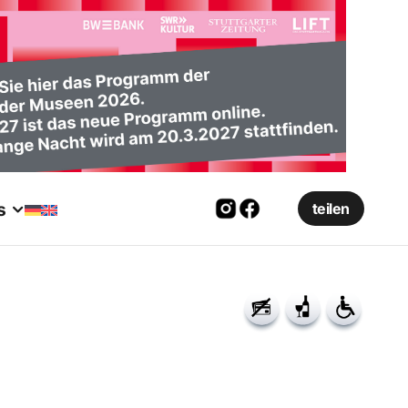
s
teilen