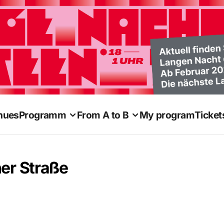
nues
Programm
From A to B
My program
Ticket
ner Straße