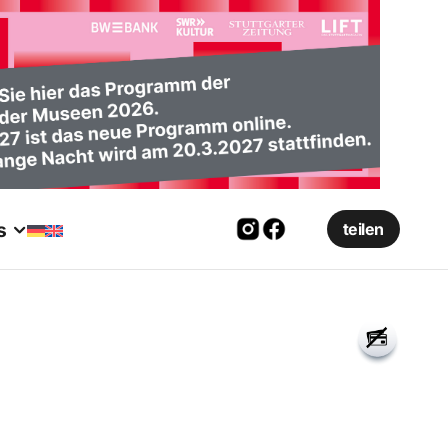
s
teilen