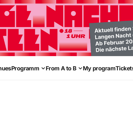
nues
Programm
From A to B
My program
Ticket