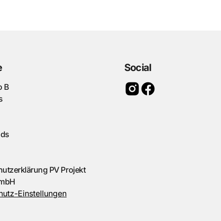
e
Social
o B
s
ads
utzerklärung PV Projekt
GmbH
utz-Einstellungen