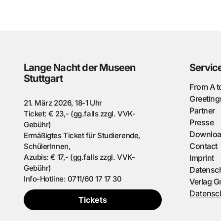
Lange Nacht der Museen
Servic
Stuttgart
From A t
Greeting
21. März 2026, 18-1 Uhr
Partner
Ticket: € 23,- (gg.falls zzgl. VVK-
Presse
Gebühr)
Downlo
Ermäßigtes Ticket für Studierende,
Contact
SchülerInnen,
Azubis: € 17,- (gg.falls zzgl. VVK-
Imprint
Gebühr)
Datensch
Info-Hotline: 0711/60 17 17 30
Verlag 
Datensch
Tickets