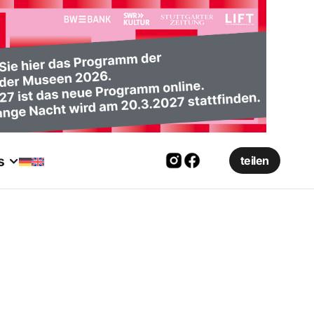
s
teilen