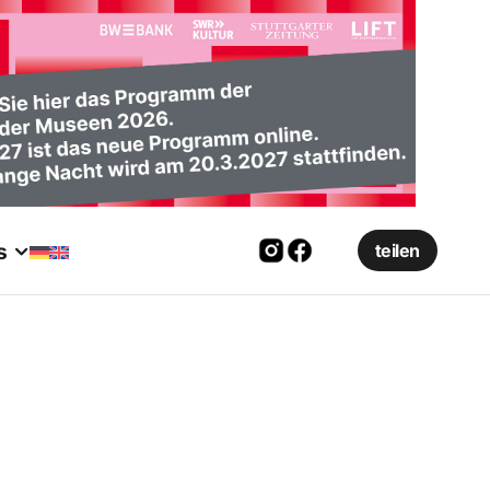
s
teilen