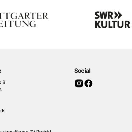
e
Social
o B
s
ads
utzerklärung PV Projekt