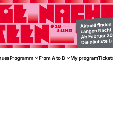
nues
Programm
From A to B
My program
Ticket