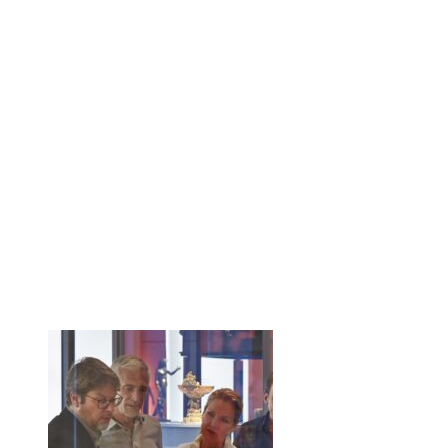
Cabinet of Curiosi
exhibition “True T
Württemberg Sta