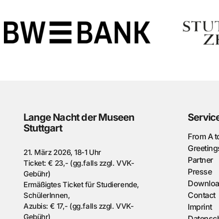
Lange Nacht der Museen
Servic
Stuttgart
From A t
Greeting
21. März 2026, 18-1 Uhr
Partner
Ticket: € 23,- (gg.falls zzgl. VVK-
Presse
Gebühr)
Downlo
Ermäßigtes Ticket für Studierende,
Contact
SchülerInnen,
Azubis: € 17,- (gg.falls zzgl. VVK-
Imprint
Gebühr)
Datensch