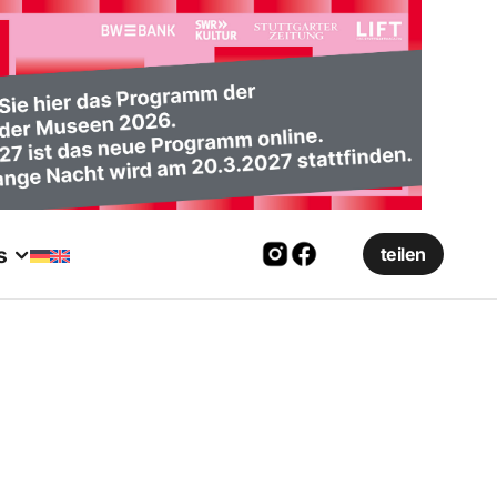
s
teilen