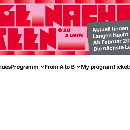
nues
Programm
From A to B
My program
Ticket