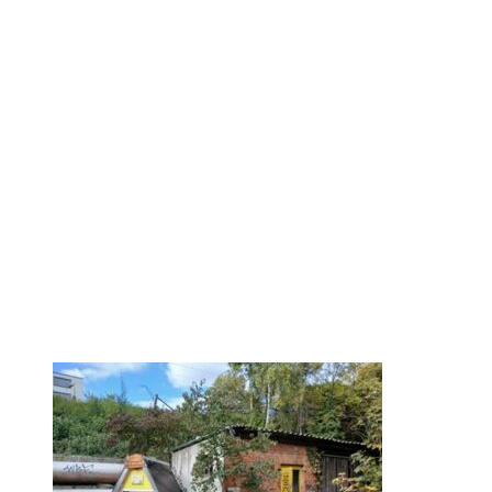
wagenhalle art ass
köperl