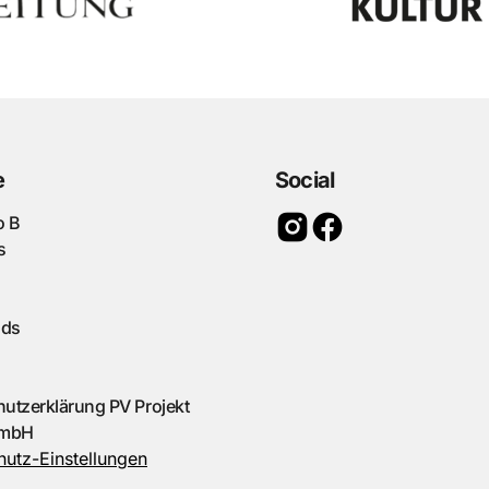
e
Social
o B
s
ads
utzerklärung PV Projekt
GmbH
utz-Einstellungen