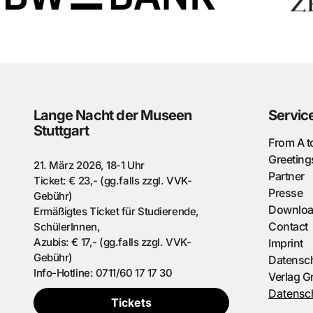
Lange Nacht der Museen
Servic
Stuttgart
From A t
Greeting
21. März 2026, 18-1 Uhr
Partner
Ticket: € 23,- (gg.falls zzgl. VVK-
Presse
Gebühr)
Downlo
Ermäßigtes Ticket für Studierende,
Contact
SchülerInnen,
Azubis: € 17,- (gg.falls zzgl. VVK-
Imprint
Gebühr)
Datensch
Info-Hotline: 0711/60 17 17 30
Verlag 
Datensch
Tickets