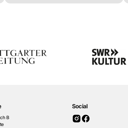
e
Social
ach B
te