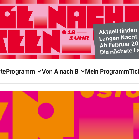
te
Programm
Von A nach B
Mein Programm
Tic