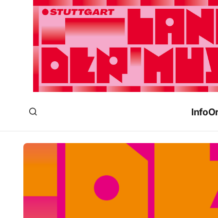
Info
Or