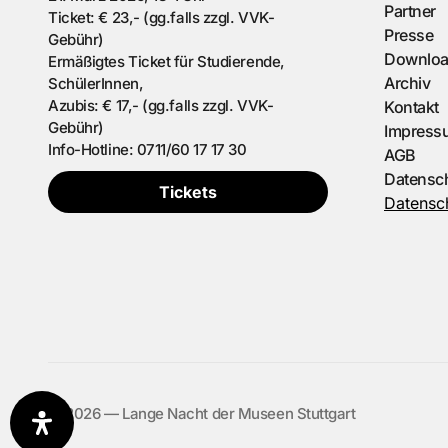
Partner
Ticket: € 23,- (gg.falls zzgl. VVK-
Presse
Gebühr)
Downlo
Ermäßigtes Ticket für Studierende,
Archiv
SchülerInnen,
Azubis: € 17,- (gg.falls zzgl. VVK-
Kontakt
Gebühr)
Impress
Info-Hotline: 0711/60 17 17 30
AGB
Datensc
Tickets
Datensch
©️ 2026 — Lange Nacht der Museen Stuttgart