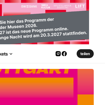
kets
teilen