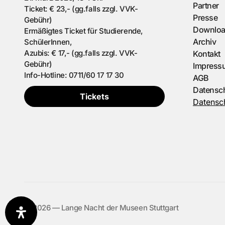
Partner
Ticket: € 23,- (gg.falls zzgl. VVK-
Presse
Gebühr)
Downlo
Ermäßigtes Ticket für Studierende,
Archiv
SchülerInnen,
Azubis: € 17,- (gg.falls zzgl. VVK-
Kontakt
Gebühr)
Impress
Info-Hotline: 0711/60 17 17 30
AGB
Datensc
Tickets
Datensch
©️ 2026 — Lange Nacht der Museen Stuttgart