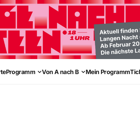
te
Programm
Von A nach B
Mein Programm
Tic