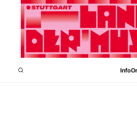
Info
Or