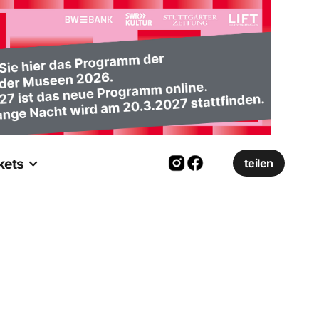
kets
teilen