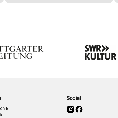
e
Social
ach B
te