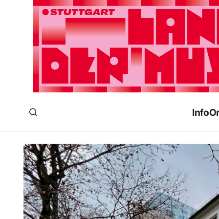
Info
Or