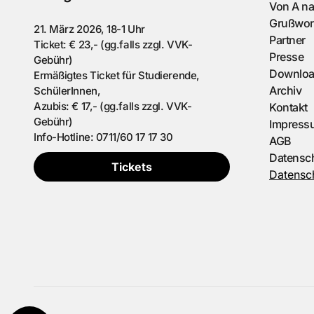
Von A n
Grußwor
21. März 2026, 18-1 Uhr
Partner
Ticket: € 23,- (gg.falls zzgl. VVK-
Presse
Gebühr)
Downlo
Ermäßigtes Ticket für Studierende,
Archiv
SchülerInnen,
Azubis: € 17,- (gg.falls zzgl. VVK-
Kontakt
Gebühr)
Impress
Info-Hotline: 0711/60 17 17 30
AGB
Datensc
Tickets
Datensch