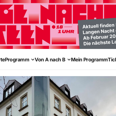
te
Programm
Von A nach B
Mein Programm
Tic