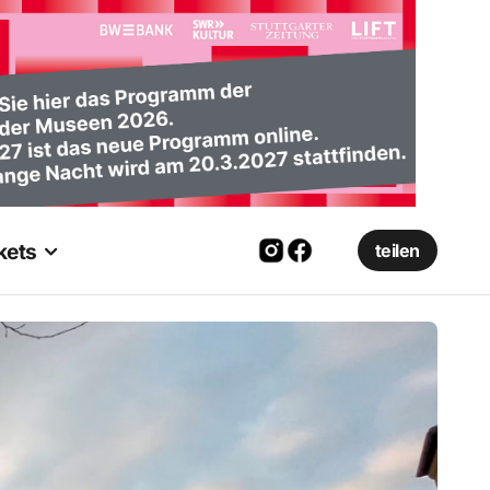
kets
teilen