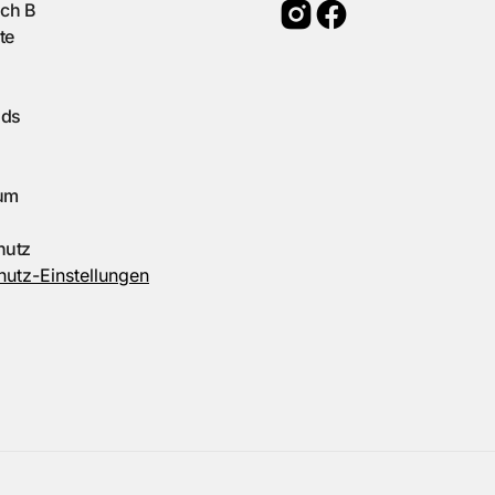
ach B
te
ads
um
hutz
utz-Einstellungen