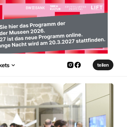
kets
teilen