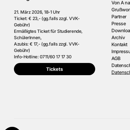
Von A n
Grußwor
21. März 2026, 18-1 Uhr
Partner
Ticket: € 23,- (gg.falls zzgl. VVK-
Presse
Gebühr)
Downlo
Ermäßigtes Ticket für Studierende,
Archiv
SchülerInnen,
Azubis: € 17,- (gg.falls zzgl. VVK-
Kontakt
Gebühr)
Impress
Info-Hotline: 0711/60 17 17 30
AGB
Datensc
Tickets
Datensch