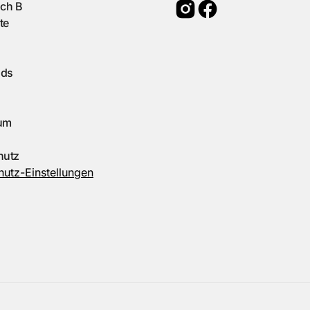
ach B
te
ads
um
hutz
utz-Einstellungen