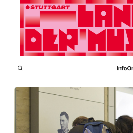
Info
Or