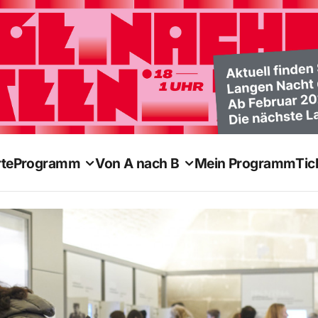
te
Programm
Von A nach B
Mein Programm
Tic