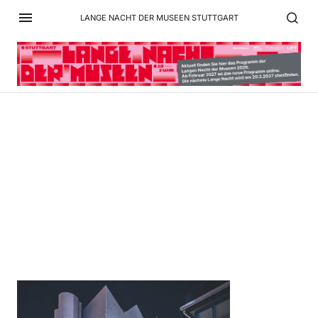
LANGE NACHT DER MUSEEN STUTTGART
221212-201008 –
wl1_2294 – retusche_katz
4k kopie