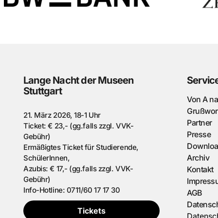
Lange Nacht der Museen
Servic
Stuttgart
Von A n
Grußwor
21. März 2026, 18-1 Uhr
Partner
Ticket: € 23,- (gg.falls zzgl. VVK-
Presse
Gebühr)
Downlo
Ermäßigtes Ticket für Studierende,
Archiv
SchülerInnen,
Azubis: € 17,- (gg.falls zzgl. VVK-
Kontakt
Gebühr)
Impress
Info-Hotline: 0711/60 17 17 30
AGB
Datensc
Tickets
Datensch