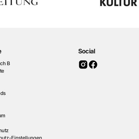
e
Social
ach B
te
ads
um
hutz
utz-Einstellungen