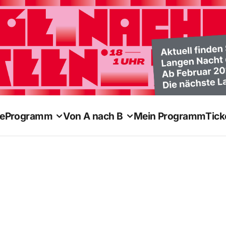
e
Programm
Von A nach B
Mein Programm
Tick