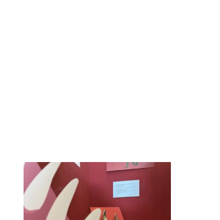
Bite me_Batrach
Kopie