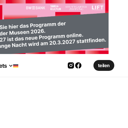
ets
teilen