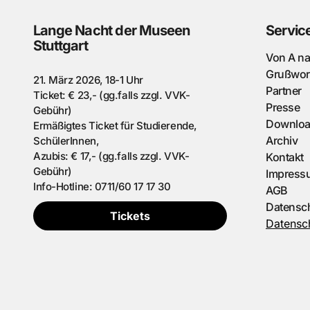
Lange Nacht der Museen
Servic
Stuttgart
Von A n
Grußwor
21. März 2026, 18-1 Uhr
Partner
Ticket: € 23,- (gg.falls zzgl. VVK-
Presse
Gebühr)
Downlo
Ermäßigtes Ticket für Studierende,
Archiv
SchülerInnen,
Azubis: € 17,- (gg.falls zzgl. VVK-
Kontakt
Gebühr)
Impress
Info-Hotline: 0711/60 17 17 30
AGB
Datensc
Tickets
Datensch