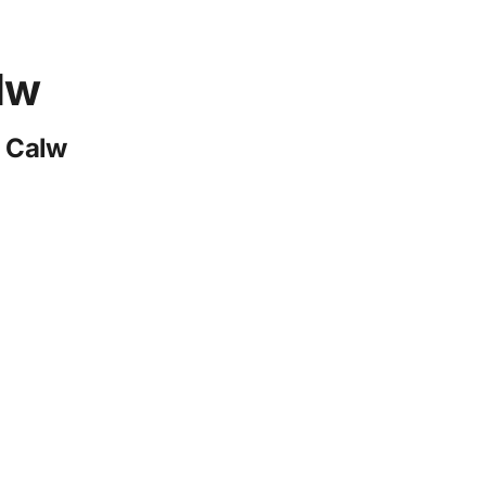
lw
n Calw