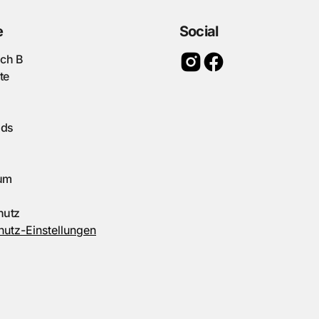
e
Social
ach B
te
ads
um
hutz
utz-Einstellungen