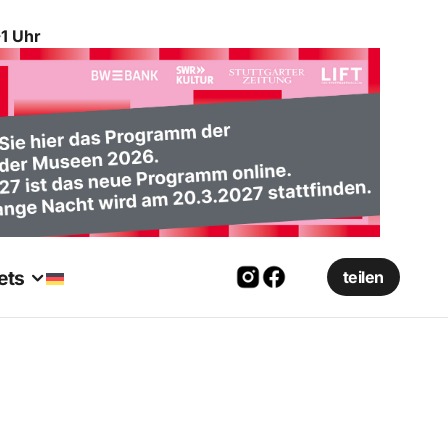
1 Uhr
ets
teilen