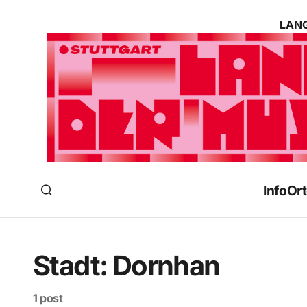
LANG
Info
Ort
Stadt:
Dornhan
1 post