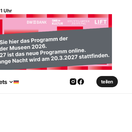
1 Uhr
ets
teilen