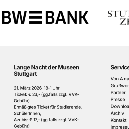
Lange Nacht der Museen
Servic
Stuttgart
Von A n
Grußwor
21. März 2026, 18-1 Uhr
Partner
Ticket: € 23,- (gg.falls zzgl. VVK-
Presse
Gebühr)
Downlo
Ermäßigtes Ticket für Studierende,
Archiv
SchülerInnen,
Azubis: € 17,- (gg.falls zzgl. VVK-
Kontakt
Gebühr)
Impress