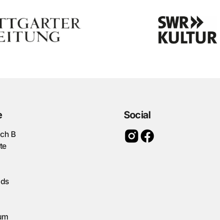
e
Social
ach B
te
ads
um