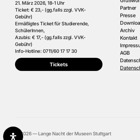
Grußwor
21. März 2026, 18-1 Uhr
Partner
Ticket: € 23,- (gg.falls zzgl. VVK-
Presse
Gebühr)
Downlo
Ermäßigtes Ticket für Studierende,
Archiv
SchülerInnen,
Azubis: € 17,- (gg.falls zzgl. VVK-
Kontakt
Gebühr)
Impress
Info-Hotline: 0711/60 17 17 30
AGB
Datensc
Tickets
Datensch
©️ 2026 — Lange Nacht der Museen Stuttgart