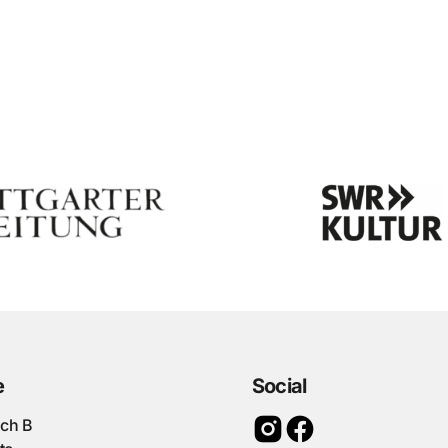
e
Social
ach B