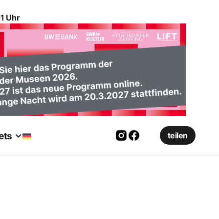
1 Uhr
ets
teilen