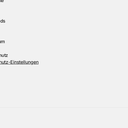
te
ads
um
hutz
utz-Einstellungen