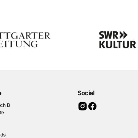
e
Social
ach B
te
ads