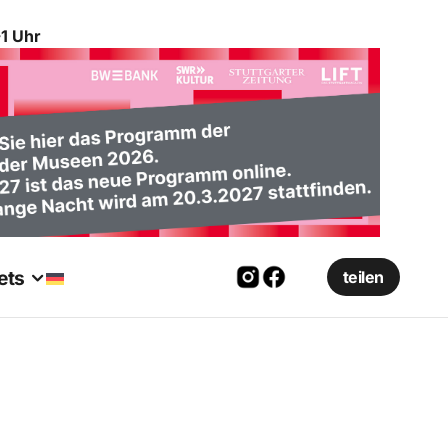
1 Uhr
ets
teilen