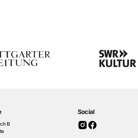
e
Social
ach B
te