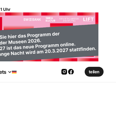
1 Uhr
ets
teilen