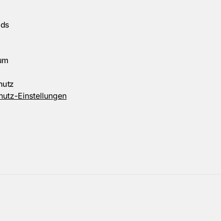
ads
um
hutz
utz-Einstellungen