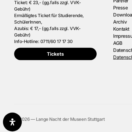
Partner
Ticket: € 23,- (gg.falls zzgl. VVK-
Presse
Gebühr)
Downlo
Ermäßigtes Ticket für Studierende,
Archiv
SchülerInnen,
Azubis: € 17,- (gg.falls zzgl. VVK-
Kontakt
Gebühr)
Impress
Info-Hotline: 0711/60 17 17 30
AGB
Datensc
Tickets
Datensch
©️ 2026 — Lange Nacht der Museen Stuttgart