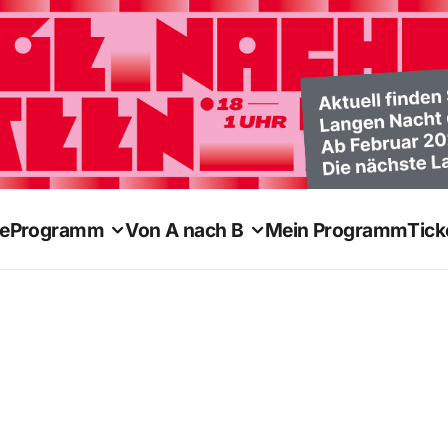
e
Programm
Von A nach B
Mein Programm
Tick