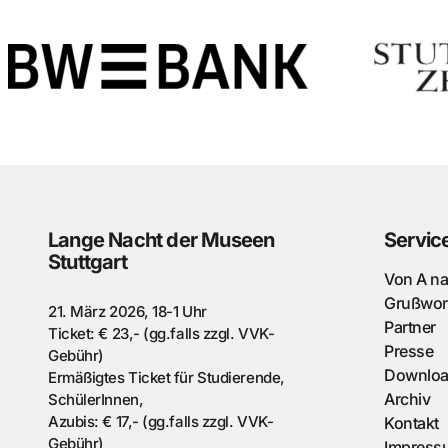
Lange Nacht der Museen
Servic
Stuttgart
Von A n
Grußwor
21. März 2026, 18-1 Uhr
Partner
Ticket: € 23,- (gg.falls zzgl. VVK-
Presse
Gebühr)
Downlo
Ermäßigtes Ticket für Studierende,
Archiv
SchülerInnen,
Azubis: € 17,- (gg.falls zzgl. VVK-
Kontakt
Gebühr)
Impress