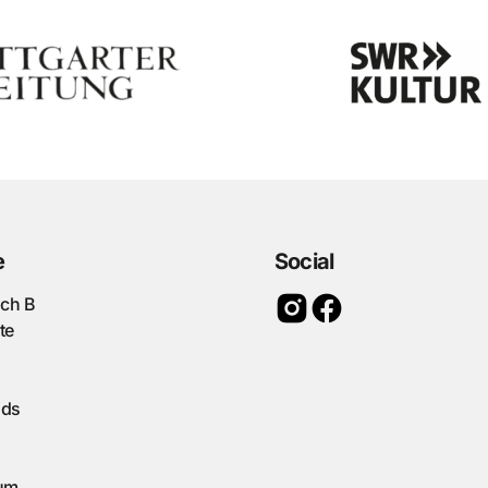
e
Social
ach B
te
ads
um