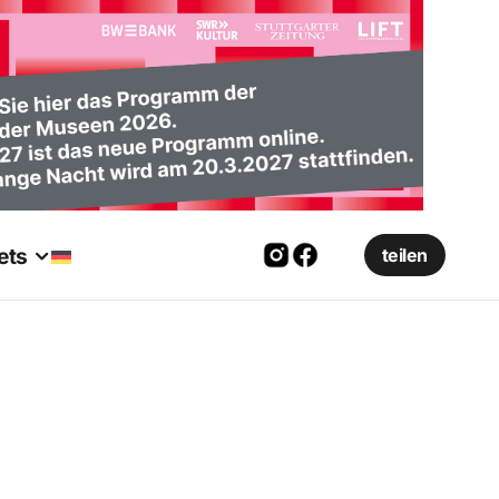
ets
teilen