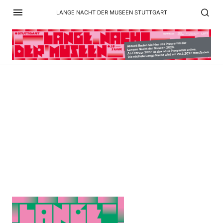
LANGE NACHT DER MUSEEN STUTTGART
LNDM_InstaPost_3zu4_Oh
ne Logos_RZ2