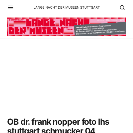
LANGE NACHT DER MUSEEN STUTTGART
OB dr. frank nopper foto
lhs stuttgart schmucker
04
OB dr. frank nopper foto lhs
stuttgart schmucker 04