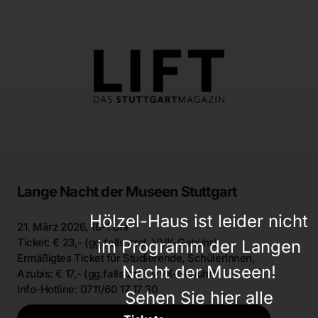
Lange Nacht der Museen Stuttgart
Hölzel-Haus ist leider nicht
21. März 2026, 18-1 Uhr
Ticket: € 23,- (gg.falls zzgl. VVK-Gebühr)
im Programm der Langen
Ermäßigtes Ticket für Studierende, SchülerInnen,
Nacht der Museen!
Azubis: € 17,- (gg.falls zzgl. VVK-Gebühr)
Info-Hotline: 0711/60 17 17 30
Sehen Sie hier alle