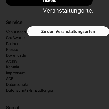
Tickets
teilnehmenden
Veranstaltungorte.
Service
Zu den Veranstaltungsorten
Von A nach B
Grußworte
Partner
Presse
Downloads
Archiv
Kontakt
Impressum
AGB
Datenschutz
Datenschutz-Einstellungen
Social