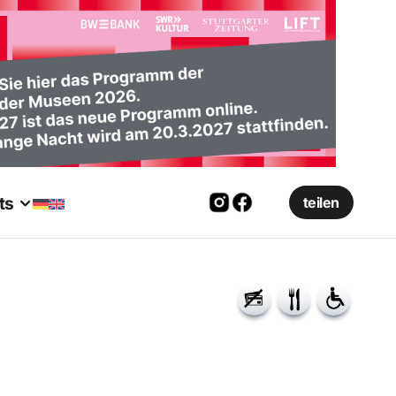
ts
teilen