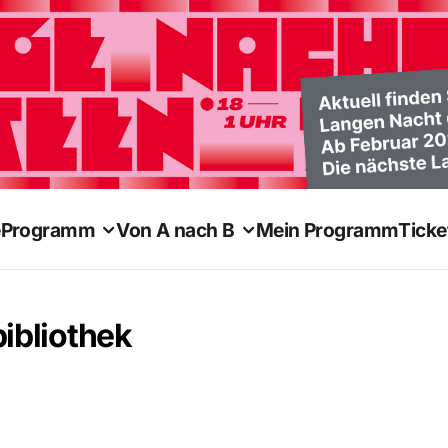
e
Programm
Von A nach B
Mein Programm
Ticke
ibliothek