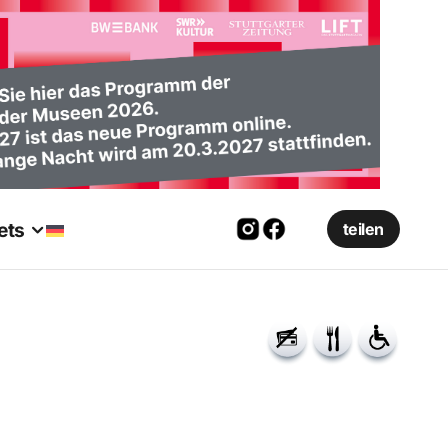
ets
teilen