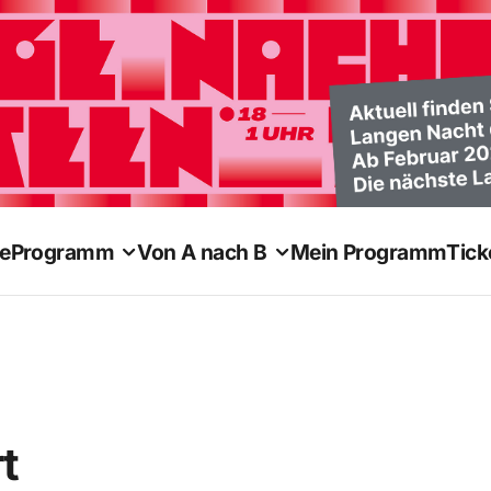
e
Programm
Von A nach B
Mein Programm
Tick
t