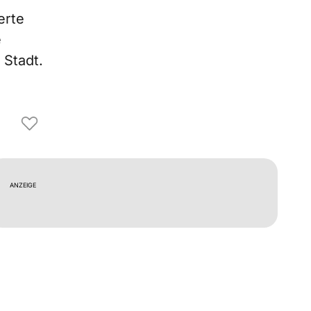
erte
e
 Stadt.
ANZEIGE