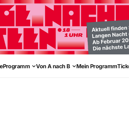
e
Programm
Von A nach B
Mein Programm
Tick