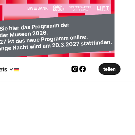
ets
teilen