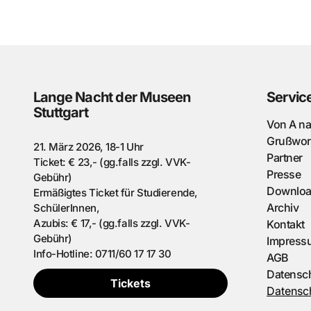
Lange Nacht der Museen
Servic
Stuttgart
Von A n
Grußwor
21. März 2026, 18-1 Uhr
Partner
Ticket: € 23,- (gg.falls zzgl. VVK-
Presse
Gebühr)
Downlo
Ermäßigtes Ticket für Studierende,
Archiv
SchülerInnen,
Azubis: € 17,- (gg.falls zzgl. VVK-
Kontakt
Gebühr)
Impress
Info-Hotline: 0711/60 17 17 30
AGB
Datensc
Tickets
Datensch