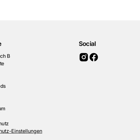
e
Social
ach B
te
ads
um
hutz
utz-Einstellungen