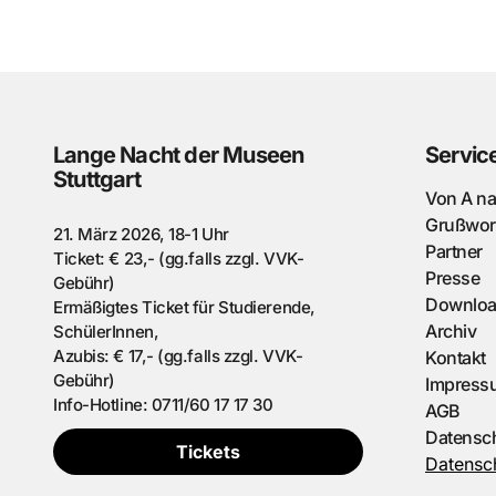
Lange Nacht der Museen
Servic
Stuttgart
Von A n
Grußwor
21. März 2026, 18-1 Uhr
Partner
Ticket: € 23,- (gg.falls zzgl. VVK-
Presse
Gebühr)
Downlo
Ermäßigtes Ticket für Studierende,
Archiv
SchülerInnen,
Azubis: € 17,- (gg.falls zzgl. VVK-
Kontakt
Gebühr)
Impress
Info-Hotline: 0711/60 17 17 30
AGB
Datensc
Tickets
Datensch