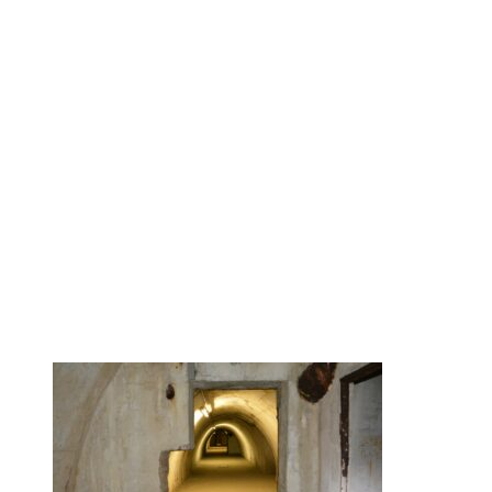
LS-
Stollen_Heilbronn
nn_Sabine