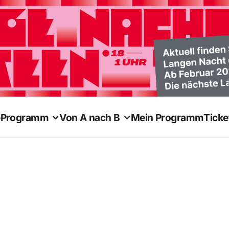
e
Programm
Von A nach B
Mein Programm
Ticke