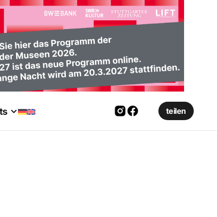
ts
teilen