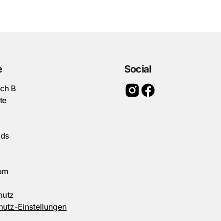
e
Social
ach B
te
ads
um
hutz
utz-Einstellungen