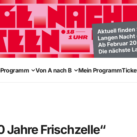
e
Programm
Von A nach B
Mein Programm
Ticke
 Jahre Frischzelle“