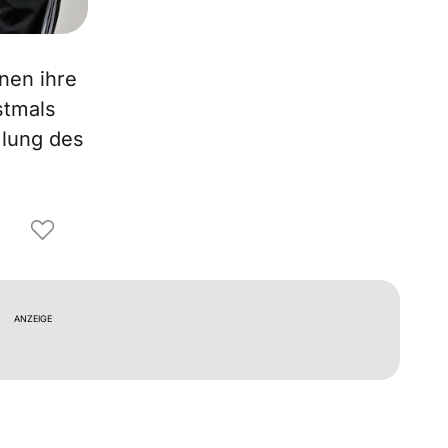
nnen ihre
stmals
mlung des
ANZEIGE