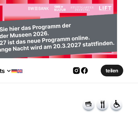
ts
teilen