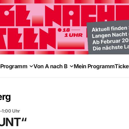
e
Programm
Von A nach B
Mein Programm
Ticke
rg
-1:00 Uhr
BUNT“