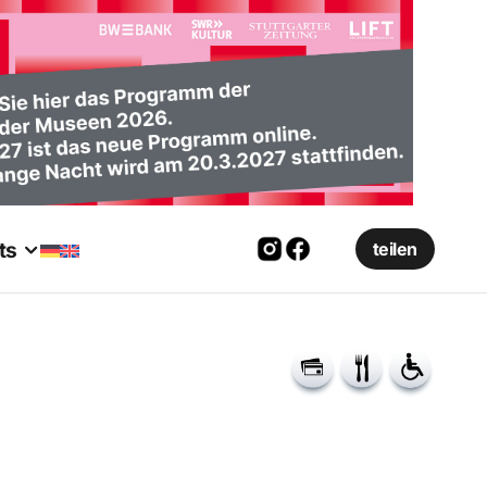
ts
teilen