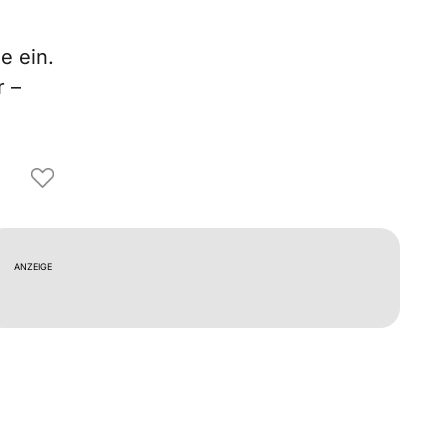
e ein.
r –
ANZEIGE