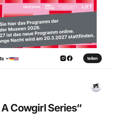
ts
teilen
 A Cowgirl Series“