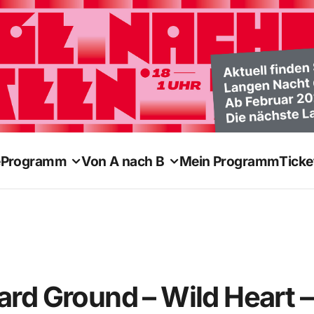
e
Programm
Von A nach B
Mein Programm
Ticke
rd Ground – Wild Heart –