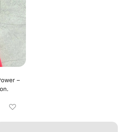
Power –
ion.